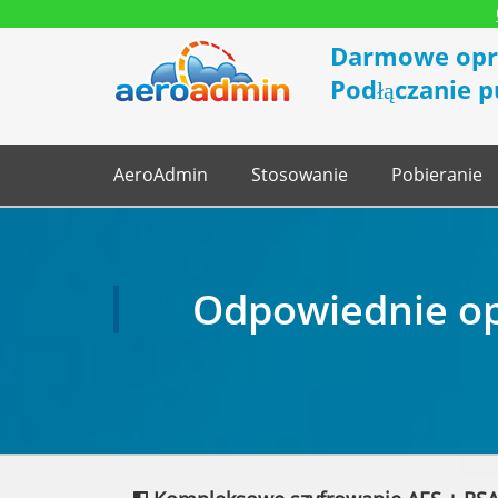
Darmowe opr
Podłączanie p
AeroAdmin
Stosowanie
Pobieranie
Odpowiednie op