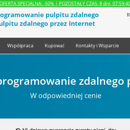
OFERTA SPECJALNA:
-50%
| POZOSTAŁY CZAS:
8 dni, 07:59:3
ogramowanie pulpitu zdalnego
K
ulpitu zdalnego przez Internet
Współpraca
Kupować
Kontakty i Wsparcie
rogramowanie zdalnego pu
W odpowiedniej cenie