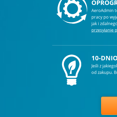
OPROGR
AeroAdmin t
pracy po wyj
jak i zdalne
przesyłanie 
10-DNI
Jeśli z jaki
od zakupu. B