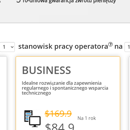
A
10-dniowa gwarancja zwrotu pieniędzy
stanowisk pracy operatora
na
BUSINESS
Idealne rozwiązanie dla zapewnienia
regularnego i spontanicznego wsparcia
technicznego
$169.9
Na
1
rok
$84.9