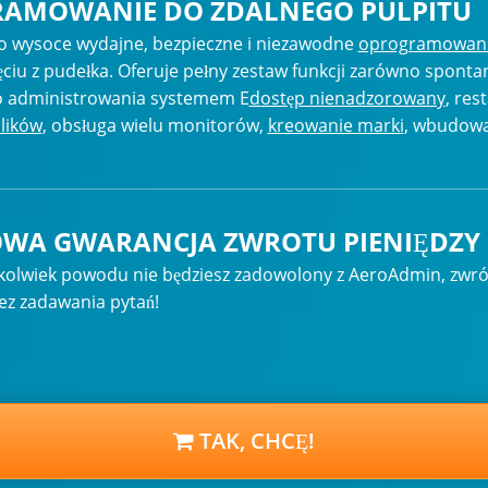
AMOWANIE DO ZDALNEGO PULPITU
o wysoce wydajne, bezpieczne i niezawodne
oprogramowanie
ęciu z pudełka. Oferuje pełny zestaw funkcji zarówno spont
go administrowania systemem E
dostęp nienadzorowany
, res
plików
, obsługa wielu monitorów,
kreowanie marki
, wbudow
OWA GWARANCJA ZWROTU PIENIĘDZY
egokolwiek powodu nie będziesz zadowolony z AeroAdmin, zwró
ez zadawania pytań!
TAK, CHCĘ!