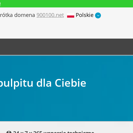
9
rótka domena
900100.net
Polskie
lpitu dla Ciebie