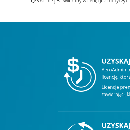
VAT nie jest wliczony w cenę (jeśli dotyczy)
UZYSKAJ
AeroAdmin ofe
licencję, któ
Licencje pre
zawierającą k
UZYSKAJ