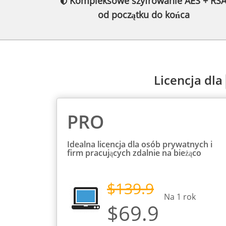
Kompleksowe szyfrowanie AES + RS
od początku do końca
Licencja dla
PRO
Idealna licencja dla osób prywatnych i
firm pracujących zdalnie na bieżąco
$139.9
Na
1
rok
$69.9