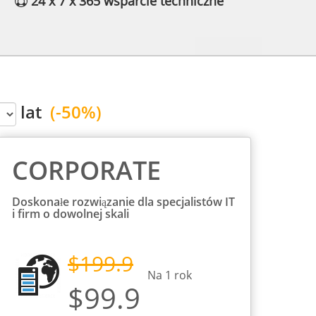
24 x 7 x 365 wsparcie techniczne
lat
(-50%)
CORPORATE
Doskonałe rozwiązanie dla specjalistów IT
i firm o dowolnej skali
$199.9
Na
1
rok
$99.9