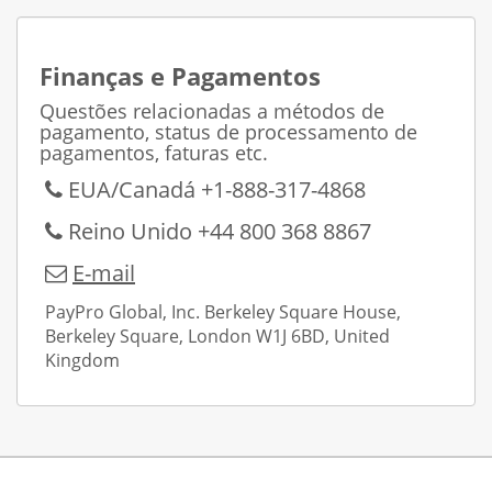
Finanças e Pagamentos
Contactos e apoio
Questões relacionadas a métodos de
pagamento, status de processamento de
A nossa equipa está sempre pronta
pagamentos, faturas etc.
para ajudar com a escolha da
EUA/Canadá +1-888-317-4868
licença e resolver os problemas
Reino Unido +44 800 368 8867
técnicos.
E-mail
PayPro Global, Inc. Berkeley Square House,
Berkeley Square, London W1J 6BD, United
Kingdom