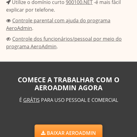
Utilize o domínio curto
900100.NET
-é mais fácil
explicar por telefone.
Controle parental com ajuda do programa
AeroAdmin
.
Controle dos funcionários/pessoal por meio do
programa AeroAdmin
.
COMECE A TRABALHAR COM O
AEROADMIN AGORA
É
GRÁTIS
PARA USO PESSOAL E COMERCIAL
BAIXAR AEROADMIN