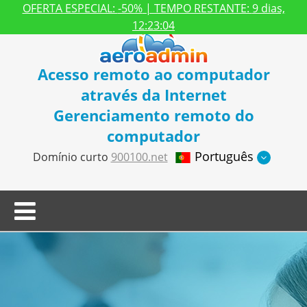
OFERTA ESPECIAL:
-50%
| TEMPO RESTANTE:
9 dias,
12:23:04
Acesso remoto ao computador
através da Internet
Gerenciamento remoto do
computador
Português
Domínio curto
900100.net