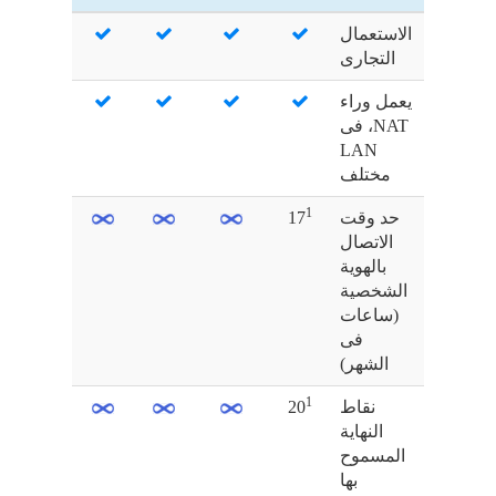
الاستعمال
التجارى
يعمل وراء
NAT، فى
LAN
مختلف
1
حد وقت
17
الاتصال
بالهوية
الشخصية
(ساعات
فى
الشهر)
1
نقاط
20
النهاية
المسموح
بها