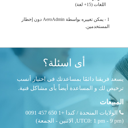
اللغات (15+ لغة)
1 - يمكن تغييره بواسطة AeroAdmin دون إخطار
المستخدمين.
أى اسئلة؟
يسعد فريقنا دائمًا بمساعدتك فى اختيار أنسب
ترخيص لك و المساعدة أيضاً بأى مشاكل فنية.
المبيعات
الولايات المنحدة / كندا +1 650 457 0091
(UTC0: 1 pm - 9 pm, الاثنين - الجمعة)