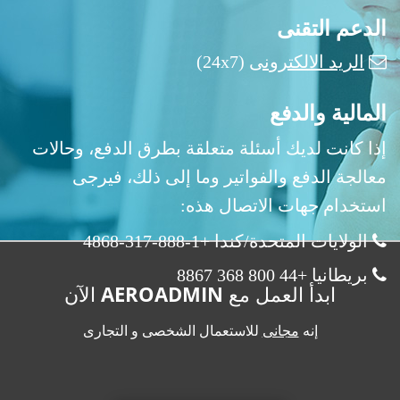
الدعم التقنى
الريد الالكترونى
(24x7)
المالية والدفع
إذا كانت لديك أسئلة متعلقة بطرق الدفع، وحالات
معالجة الدفع والفواتير وما إلى ذلك، فيرجى
استخدام جهات الاتصال هذه:
الولايات المتحدة/كندا +1-888-317-4868
بريطانيا +44 800 368 8867
ابدأ العمل مع AEROADMIN الآن
إنه
مجانى
للاستعمال الشخصى و التجارى