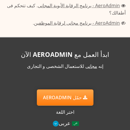
AeroAdmin - برنامج الرقابة الأبوية المجانى
. كيف تتحكم فى
أطفالك؟
AeroAdmin - برنامج مجانى لرقابة الموظفين
.
ابدأ العمل مع AEROADMIN الآن
إنه
مجانى
للاستعمال الشخصى و التجارى
حمّل AEROADMIN
اختر اللغة
عربى