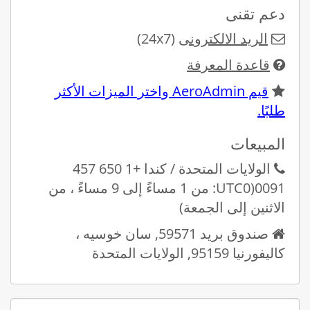
دعم تقنى
الريد الالكترونى
(24x7)
قاعدة المعرفة
قيم AeroAdmin واختر الميزات الأكثر
طلبًا.
المبيعات
الولايات المتحدة / كندا +1 650 457
0091(UTC0: من 1 مساءً إلى 9 مساءً ، من
الاثنين إلى الجمعة)
صندوق بريد 59571, سان خوسيه ،
كاليفورنيا 95159, الولايات المتحدة