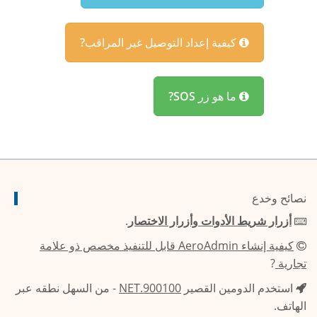
كيفية إعداد التوصيل غير المراقب?
ما هو زر SOS?
نصائح وخدع
أزرار شريط الأدوات وأزرار الاختصار
.
كيفية إنشاء AeroAdmin قابل للتنفيذ مخصص ذو علامة
تجارية
?
استخدم الدومين القصير
900100.NET
- من السهل نطقه عبر
الهاتف.