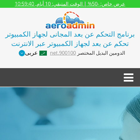
عرض خاص:
-50%
| الوقت المتبقي:
10 أيام, 10:59:39
برنامج التحكم عن بعد المجانى لجهاز الكمبيوتر
تحكم عن بعد لجهاز الكمبيوتر عبر الانترنت
عربى
الدومين البديل المختصر
900100.net