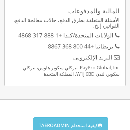
جهات الاتصال و الدعمt
المالية والمدفوعات
الأسئلة المتعلقة بطرق الدفع، حالات معالجة الدفع،
يسعد فريقنا دائماً بمساعدتك فى منح
الفواتير، إلخ.
التراخيص والمشكلات الفنية
الولايات المتحدة/كندا +1-888-317-4868
بريطانيا +44 800 368 8867
البريد الإلكترونى
PayPro Global, Inc. بيركلي سكوير هاوس، بيركلي
سكوير، لندن W1J 6BD، المملكة المتحدة
كيفية استخدام AEROADMIN?