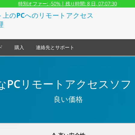
特別オファー:
-50%
| 残り時間:
8 日, 07:07:29
ト上のPCへのリモートアクセス
理
ド
購入
連絡先とサポート
なPCリモートアクセスソフ
良い価格