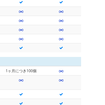
1ヶ月につき100個