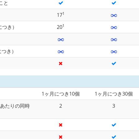
こと
1
17
1
につき）
20
につき）
1ヶ月につき10個
1ヶ月につき30個
台あたりの同時
2
3