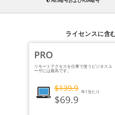
AES暗号およびRSA暗号
ライセンスに含む
PRO
リモートアクセスを仕事で使うビジネスユ
ーザには最高です。
$139.9
年
1
当たり
$69.9