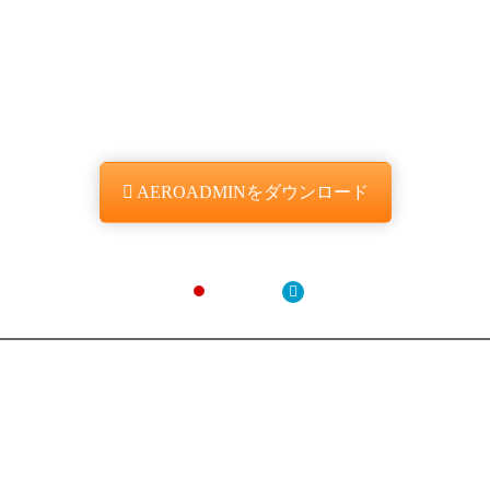
今すぐAEROADMINを使い始める
家庭やビジネスでの使用は
無料
です
AEROADMINをダウンロード
言語を選択
日本語
AeroAdmin
特徴
スクリーンショット